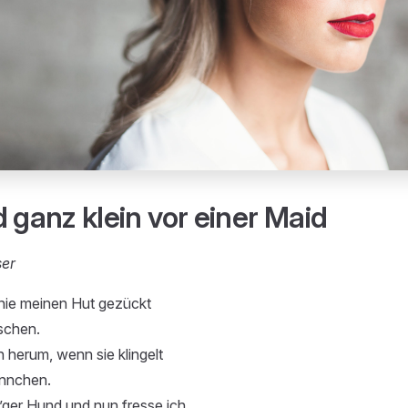
 ganz klein vor einer Maid
ser
 nie meinen Hut gezückt
schen.
h herum, wenn sie klingelt
nnchen.
s’ger Hund und nun fresse ich