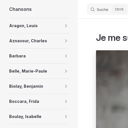
Chansons
Suche
K
Skip to content
Sidebar Navigation
Aragon, Louis
Je me su
Aznavour, Charles
Barbara
Belle, Marie-Paule
Biolay, Benjamin
Boccara, Frida
Boulay, Isabelle