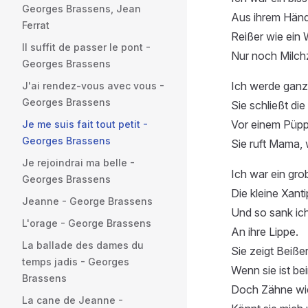
Georges Brassens, Jean
Aus ihrem Hän
Ferrat
Reißer wie ein W
Il suffit de passer le pont -
Nur noch Milc
Georges Brassens
Ich werde ganz 
J'ai rendez-vous avec vous -
Georges Brassens
Sie schließt di
Vor einem Püppc
Je me suis fait tout petit -
Georges Brassens
Sie ruft Mama,
Je rejoindrai ma belle -
Ich war ein gro
Georges Brassens
Die kleine Xanti
Jeanne - George Brassens
Und so sank ich
L'orage - George Brassens
An ihre Lippe.
La ballade des dames du
Sie zeigt Beiße
temps jadis - Georges
Wenn sie ist be
Brassens
Doch Zähne wie 
La cane de Jeanne -