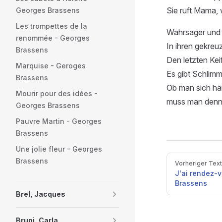
Sie ruft Mama,
Georges Brassens
Les trompettes de la
Wahrsager und 
renommée - Georges
In ihren gekreu
Brassens
Den letzten Keif
Marquise - Geroges
Es gibt Schlimm
Brassens
Ob man sich hän
Mourir pour des idées -
muss man denn
Georges Brassens
Pauvre Martin - Georges
Brassens
Une jolie fleur - Georges
Pager
Brassens
Vorheriger Text
J'ai rendez-
Brassens
Brel, Jacques
Bruni, Carla