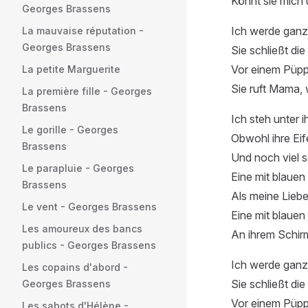
Könnt sie mich
Georges Brassens
Ich werde ganz 
La mauvaise réputation -
Georges Brassens
Sie schließt di
Vor einem Püppc
La petite Marguerite
Sie ruft Mama,
La première fille - Georges
Brassens
Ich steh unter 
Le gorille - Georges
Obwohl ihre Ei
Brassens
Und noch viel s
Le parapluie - Georges
Eine mit blauen
Brassens
Als meine Liebe
Le vent - Georges Brassens
Eine mit blauen
Les amoureux des bancs
An ihrem Schir
publics - Georges Brassens
Ich werde ganz 
Les copains d'abord -
Sie schließt di
Georges Brassens
Vor einem Püppc
Les sabots d'Hélène -