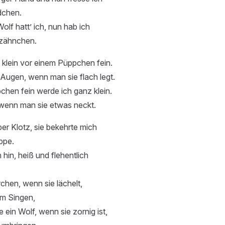
dchen.
olf hatt’ ich, nun hab ich
hzähnchen.
klein vor einem Püppchen fein.
e Augen, wenn man sie flach legt.
hen fein werde ich ganz klein.
 wenn man sie etwas neckt.
ber Klotz, sie bekehrte mich
ppe.
 hin, heiß und flehentlich
rchen, wenn sie lächelt,
im Singen,
ein Wolf, wenn sie zornig ist,