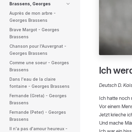
Brassens, Georges
Auprès de mon arbre -
Georges Brassens
Brave Margot - Georges
Brassens
Chanson pour l'Auvergnat -
Georges Brassens
Comme une soeur - Georges
Ich werd
Brassens
Dans l'eau de la claire
Deutsch D. Kai
fontaine - Georges Brassens
Fernande (Greta) - Georges
Ich hatte noch
Brassens
Vor einem Men
Fernande (Peter) - Georges
Jetzt krieche ic
Brassens
Und mache Mä
Il n'a pas d'amour heureux -
Ich war ein bis