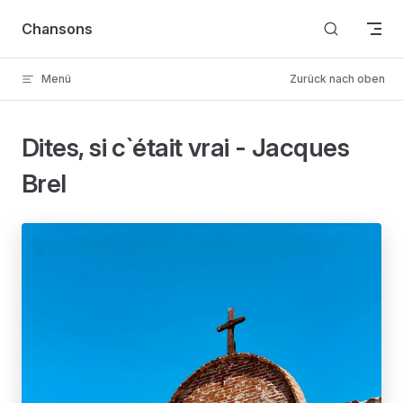
Skip to content
Chansons
Menü
Zurück nach oben
Dites, si c`était vrai - Jacques
Brel