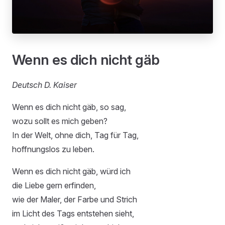
Wenn es dich nicht gäb
Deutsch D. Kaiser
Wenn es dich nicht gäb, so sag,
wozu sollt es mich geben?
In der Welt, ohne dich, Tag für Tag,
hoffnungslos zu leben.
Wenn es dich nicht gäb, würd ich
die Liebe gern erfinden,
wie der Maler, der Farbe und Strich
im Licht des Tags entstehen sieht,