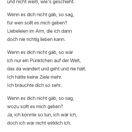
und nicht weiß, wie's geschieht.
Wenn es dich nicht gäb, so sag,
für wen sollt es mich geben?
Liebeleien im Arm, die ich dann
doch nie richtig lieben kann.
Wenn es dich nicht gäb, so wär
ich nur ein Pünktchen auf der Welt,
das da wandert und geht und nie hält.
Ich hätte keine Ziele mehr.
Ich bräuchte dich so sehr.
Wenn es dich nicht gäb, so sag,
wozu sollt es mich geben?
Ja, ich könnte so tun, ich wär ich,
doch ich wär nicht wirklich ich.