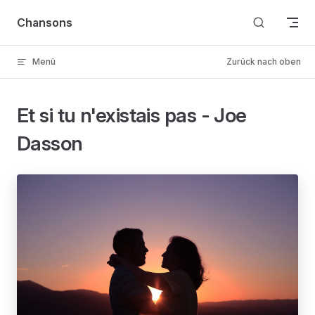
Skip to content
Chansons
Menü
Zurück nach oben
Et si tu n'existais pas - Joe
Dasson