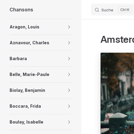
Chansons
Suche
K
Skip to content
Sidebar Navigation
Aragon, Louis
Amsterd
Aznavour, Charles
Barbara
Belle, Marie-Paule
Biolay, Benjamin
Boccara, Frida
Boulay, Isabelle