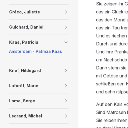
Sie zeigen ihr G
das ein Glück 
Gréco, Juliette
das den Mond er
Guichard, Daniel
das ein Tau tre
Und es riechen 
Kaas, Patricia
Durch und durc
Und ihre Pranke
Amsterdam - Patricia Kaas
um Nachschub a
Dann stehn sie 
Knef, Hildegard
mit Getöse und
schließen den 
Laforêt, Marie
und gehn rülps
Lama, Serge
Auf den Kais 
Sind Matrosen 
Legrand, Michel
Sie reiben ihre