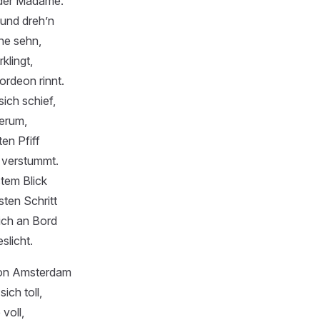
der Madame.
 und dreh’n
ne sehn,
klingt,
ordeon rinnt.
sich schief,
herum,
ten Pfiff
 verstummt.
stem Blick
ten Schritt
ich an Bord
slicht.
von Amsterdam
ich toll,
voll,