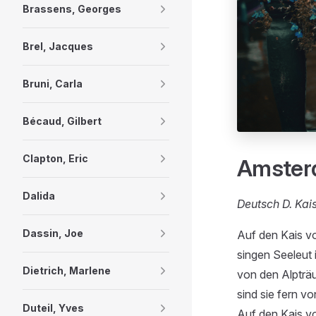
Brassens, Georges
Brel, Jacques
Bruni, Carla
Bécaud, Gilbert
Clapton, Eric
Amste
Dalida
Deutsch D. Kai
Dassin, Joe
Auf den Kais 
singen Seeleut 
Dietrich, Marlene
von den Alpträu
sind sie fern v
Duteil, Yves
Auf den Kais 