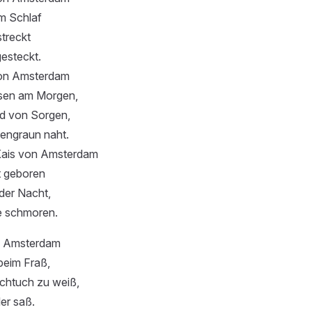
im Schlaf
streckt
gesteckt.
von Amsterdam
osen am Morgen,
nd von Sorgen,
engraun naht.
Kais von Amsterdam
t geboren
der Nacht,
e schmoren.
n Amsterdam
beim Fraß,
chtuch zu weiß,
ler saß.