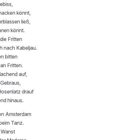
ebiss,
knacken könnt,
blassen ließ,
nnen könnt.
die Fritten
h nach Kabeljau.
n bitten
n Fritten.
lachend auf,
 Gebraus,
Hosenlatz drauf
end hinaus.
von Amsterdam
beim Tanz.
n Wanst