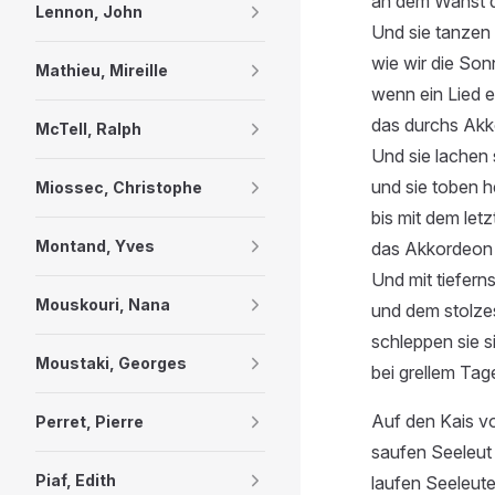
an dem Wanst 
Lennon, John
Und sie tanzen
wie wir die Son
Mathieu, Mireille
wenn ein Lied er
das durchs Akk
McTell, Ralph
Und sie lachen 
und sie toben 
Miossec, Christophe
bis mit dem letz
Montand, Yves
das Akkordeon
Und mit tiefern
Mouskouri, Nana
und dem stolzes
schleppen sie s
Moustaki, Georges
bei grellem Tage
Auf den Kais 
Perret, Pierre
saufen Seeleut s
Piaf, Edith
laufen Seeleute 