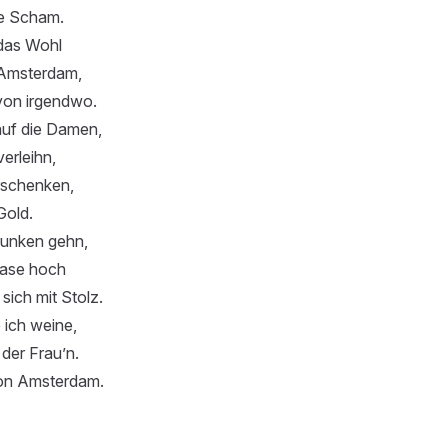
ne Scham.
 das Wohl
 Amsterdam,
von irgendwo.
 auf die Damen,
erleihn,
rschenken,
Gold.
runken gehn,
Nase hoch
ich mit Stolz.
 ich weine,
 der Frau’n.
on Amsterdam.