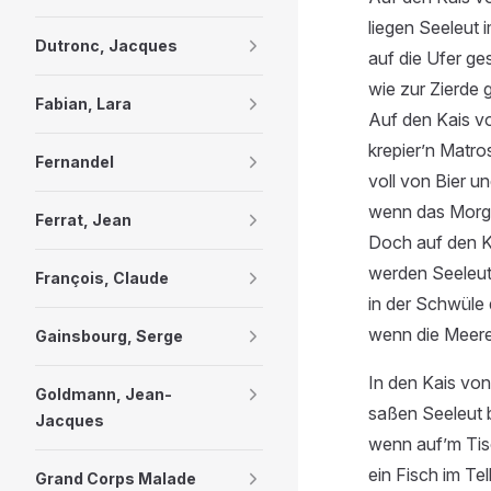
liegen Seeleut 
Dutronc, Jacques
auf die Ufer ge
wie zur Zierde 
Fabian, Lara
Auf den Kais 
krepier’n Matr
Fernandel
voll von Bier u
wenn das Morg
Ferrat, Jean
Doch auf den 
werden Seeleu
François, Claude
in der Schwüle 
wenn die Meer
Gainsbourg, Serge
In den Kais vo
Goldmann, Jean-
saßen Seeleut 
Jacques
wenn auf’m Tis
ein Fisch im Tel
Grand Corps Malade