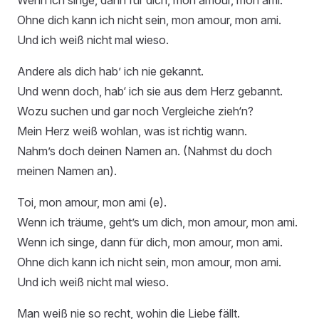
Wenn ich singe, dann für dich, mon amour, mon ami.
Ohne dich kann ich nicht sein, mon amour, mon ami.
Und ich weiß nicht mal wieso.
Andere als dich hab’ ich nie gekannt.
Und wenn doch, hab‘ ich sie aus dem Herz gebannt.
Wozu suchen und gar noch Vergleiche zieh‘n?
Mein Herz weiß wohlan, was ist richtig wann.
Nahm’s doch deinen Namen an. (Nahmst du doch
meinen Namen an).
Toi, mon amour, mon ami (e).
Wenn ich träume, geht’s um dich, mon amour, mon ami.
Wenn ich singe, dann für dich, mon amour, mon ami.
Ohne dich kann ich nicht sein, mon amour, mon ami.
Und ich weiß nicht mal wieso.
Man weiß nie so recht, wohin die Liebe fällt.