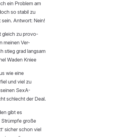
ich ein Problem am
doch so stabil zu
 sein. Antwort: Nein!
 gleich zu provo-
in meinen Ver-
ch stieg grad langsam
hel Waden Kniee
aus wie eine
iel und viel zu
r seinen SexA-
ht schlecht der Deal.
den gibt es
 Strümpfe große
t’ sicher schon viel