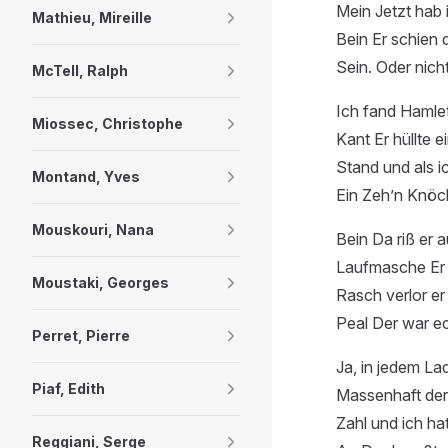
Mein Jetzt hab 
Mathieu, Mireille
Bein Er schien 
Sein. Oder nicht
McTell, Ralph
Ich fand Hamlet
Miossec, Christophe
Kant Er hüllte e
Stand und als i
Montand, Yves
Ein Zeh’n Knöc
Mouskouri, Nana
Bein Da riß er 
Laufmasche Er f
Moustaki, Georges
Rasch verlor e
Peal Der war ec
Perret, Pierre
Ja, in jedem La
Piaf, Edith
Massenhaft der
Zahl und ich hat
Reggiani, Serge