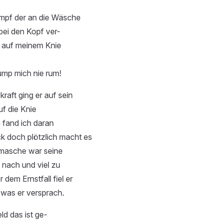
umpf der an die Wäsche
bei den Kopf ver-
 auf meinem Knie
ump mich nie rum!
raft ging er auf sein
Auf die Knie
 fand ich daran
 doch plötzlich macht es
fmasche war seine
 nach und viel zu
dem Ernstfall fiel er
t was er versprach.
d das ist ge-