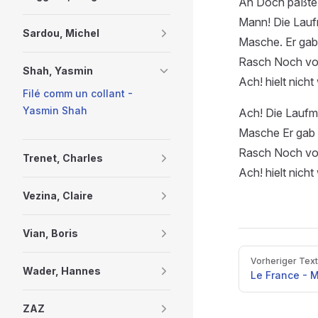
An Doch paßte 
Mann! Die Lauf
Sardou, Michel
Masche. Er gab
Rasch Noch vor 
Shah, Yasmin
Ach! hielt nicht
Filé comm un collant -
Yasmin Shah
Ach! Die Laufm
Masche Er gab 
Rasch Noch vor 
Trenet, Charles
Ach! hielt nicht
Vezina, Claire
Vian, Boris
Pager
Vorheriger Text
Wader, Hannes
Le France - 
ZAZ