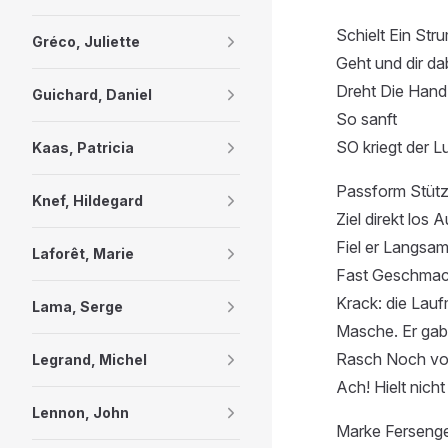
Schielt Ein Str
Gréco, Juliette
Geht und dir da
Dreht Die Hand
Guichard, Daniel
So sanft
SO kriegt der L
Kaas, Patricia
Passform Stützk
Knef, Hildegard
Ziel direkt los 
Fiel er Langsam
Laforêt, Marie
Fast Geschmack
Krack: die Lau
Lama, Serge
Masche. Er gab
Rasch Noch vor 
Legrand, Michel
Ach! Hielt nich
Lennon, John
Marke Fersengel