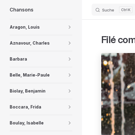
Chansons
Suche
K
Skip to content
Sidebar Navigation
Aragon, Louis
Filé co
Aznavour, Charles
Barbara
Belle, Marie-Paule
Biolay, Benjamin
Boccara, Frida
Boulay, Isabelle